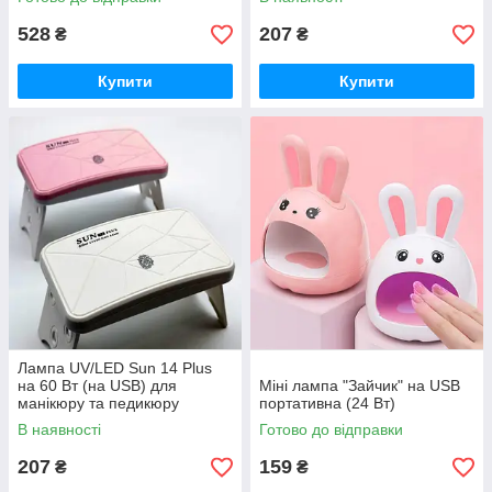
528
207
₴
₴
Купити
Купити
Лампа UV/LED Sun 14 Plus
на 60 Вт (на USB) для
Міні лампа "Зайчик" на USB
манікюру та педикюру
портативна (24 Вт)
В наявності
Готово до відправки
207
159
₴
₴