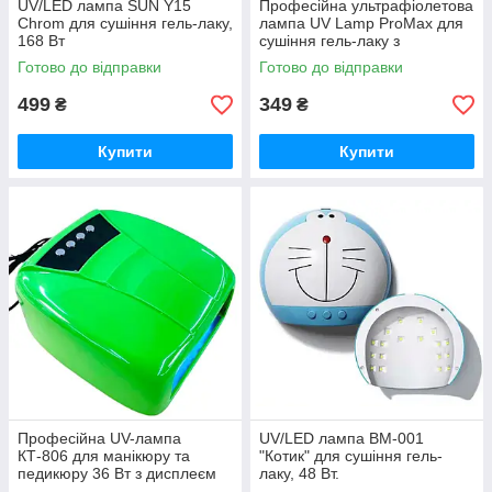
UV/LED лампа SUN Y15
Професійна ультрафіолетова
Chrom для сушіння гель-лаку,
лампа UV Lamp ProMax для
168 Вт
сушіння гель-лаку з
вентилятором, 36 Вт
Готово до відправки
Готово до відправки
499
349
₴
₴
Купити
Купити
Професійна UV-лампа
UV/LED лампа BM-001
КТ-806 для манікюру та
"Котик" для сушіння гель-
педикюру 36 Вт з дисплеєм
лаку, 48 Вт.