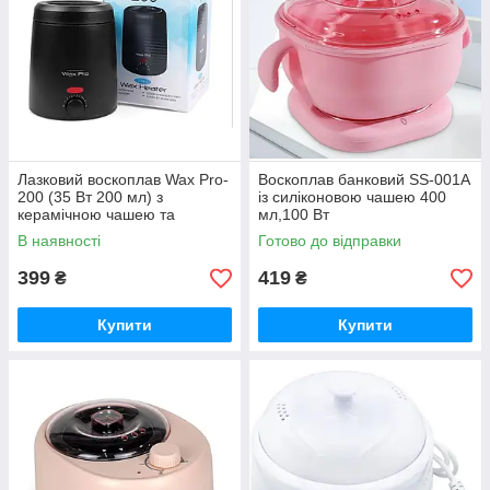
Лазковий воскоплав Wax Pro-
Воскоплав банковий SS-001A
200 (35 Вт 200 мл) з
із силіконовою чашею 400
керамічною чашею та
мл,100 Вт
регулятором
В наявності
Готово до відправки
399
419
₴
₴
Купити
Купити