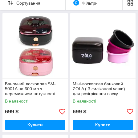
Сортування
0
Фільтри
Баночний воскоплав SM-
Міні-воскоплав банковий
5001A на 600 мл з
ZOLA ( 3 силіконові чаши)
перемикачем потужності
для розігрівання воску
100Вт та 200 Вт
В наявності
В наявності
699
699
₴
₴
Купити
Купити