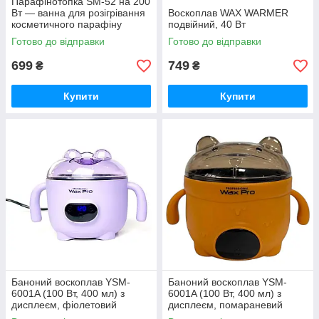
Парафінотопка SM-52 на 200
Вт — ванна для розігрівання
Воскоплав WAX WARMER
косметичного парафіну
подвійний, 40 Вт
Готово до відправки
Готово до відправки
699
749
₴
₴
Купити
Купити
Баноний воскоплав YSM-
Баноний воскоплав YSM-
6001A (100 Вт, 400 мл) з
6001A (100 Вт, 400 мл) з
дисплеєм, фіолетовий
дисплеєм, помараневий