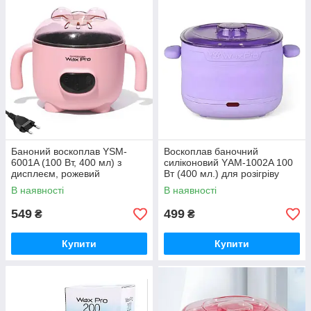
Баноний воскоплав YSM-
Воскоплав баночний
6001A (100 Вт, 400 мл) з
силіконовий YАM-1002A 100
дисплеєм, рожевий
Вт (400 мл.) для розігріву
воску, складний, фіолетовий
В наявності
В наявності
549
499
₴
₴
Купити
Купити