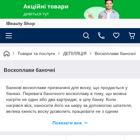
IBeauty Shop
Товари та послуги
ДЕПІЛЯЦІЯ
Воскоплави баночні
Воскоплави баночні
Банкові воскоплави призначені для воску, що продається у
банках. Перевага баночного воскоплаву в тому, що можна
нагріти не один або два картриджі, а цілу банку. Коли
нагрівся віск, наносити його на шкіру за допомогою шпателя,
велика ємність воску дозволить працювати не з одним
клієнтом.
Показати все
Більшість приладів мають термостат і терморегулятор, за
рахунок чого можна виставити необхідну температуру
нагрівання воску.