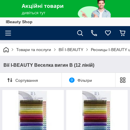
IBeauty Shop
Товари та послуги
ВІЇ I-BEAUTY
Ресницы I-BEAUTY 
Вії I-BEAUTY Веселка вигин B (12 ліній)
Сортування
0
Фільтри