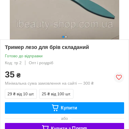
Тример лезо для брів складаний
Готово до відправки
Код: тр 2
Опт і роздріб
35
₴
Мінімальна сума замовлення на сайті — 300 ₴
29 ₴
від 10 шт.
25 ₴
від 100 шт.
Купити
або
Купити з