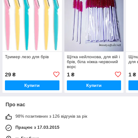
Тример лезо для брів
Щітка нейлонова, для вій і
Щітк
брів, біла ніжка-червоний
для в
ворс
29
1
1
₴
₴
₴
Купити
Купити
Про нас
98% позитивних з 126 відгуків за рік
Працює з 17.03.2015