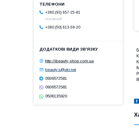
+380 (93) 657-25-81
основний
+380 (50) 613-59-20
Б
К
http://ibeauty-shop.com.ua
К
М
beauty.s@ukr.net
Р
0936572581
В
0936572581
0506135920
Х