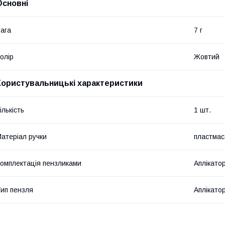
Основні
ага
7 г
олір
Жовтий
Користувальницькі характеристики
ількість
1 шт.
атеріал ручки
пластмас
омплектація пензликами
Аплікато
ип пензля
Аплікато