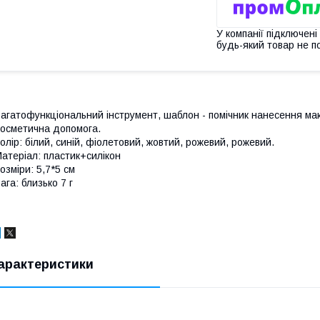
У компанії підключені
будь-який товар не п
агатофункціональний інструмент, шаблон - помічник нанесення мак
осметична допомога.
олір: білий, синій, фіолетовий, жовтий, рожевий, рожевий.
атеріал: пластик+силікон
озміри: 5,7*5 см
ага: близько 7 г
арактеристики