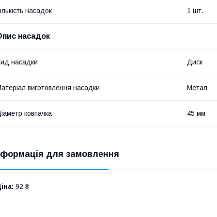
ількість насадок
1 шт.
Опис насадок
ид насадки
Диск
атеріал виготовлення насадки
Метал
іаметр ковпачка
45 мм
нформація для замовлення
іна:
92 ₴