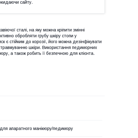
окидаючи сайту.
авіючої сталі, на яку можна кріпити змінні
ктивно обробляти грубу шкіру стопи у
ск є стійким до корозії, його можна дезінфікувати
ає травмуванню шкіри. Використання педикюрних
ру, а також робить її безпечною для клієнта.
для апаратного манікюру/педикюру