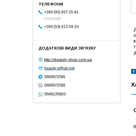
+380 (93) 657-25-81
основний
+380 (50) 613-59-20
Д
о
в
т
д
http://ibeauty-shop.com.ua
beauty.s@ukr.net
0936572581
Х
0936572581
0506135920
В