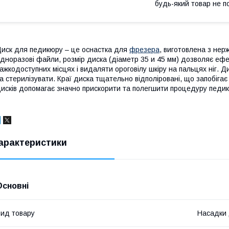
будь-який товар не п
иск для педикюру – це оснастка для
фрезера
, виготовлена з нерж
дноразові файли, розмір диска (діаметр 35 и 45 мм) дозволяє ефе
ажкодоступних місцях і видаляти ороговілу шкіру на пальцях ніг. Ди
а стерилізувати. Краї диска тщательно відполіровані, що запобіг
исків допомагає значно прискорити та полегшити процедуру педикю
арактеристики
Основні
ид товару
Насадки 