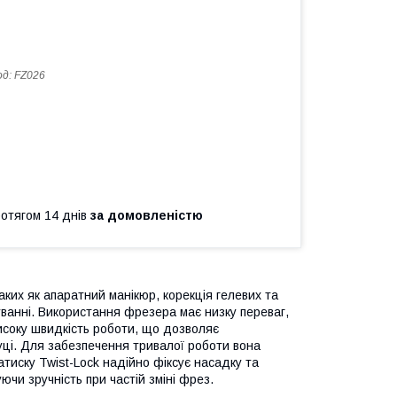
од:
FZ026
ротягом 14 днів
за домовленістю
ких як апаратний манікюр, корекція гелевих та
уванні. Використання фрезера має низку переваг,
исоку швидкість роботи, що дозволяє
руці. Для забезпечення тривалої роботи вона
тиску Twist-Lock надійно фіксує насадку та
чи зручність при частій зміні фрез.