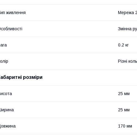
ип живлення
Мережа 2
собливості
Змінна р
ага
0.2 кг
олір
Різні кол
Габаритні розміри
исота
25 мм
Ширина
25 мм
Довжина
170 мм