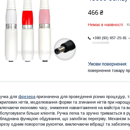
466 ₴
Немає в наявності
К
+380 (93) 657-25-81
основний
повернення товару п
учка для
фрезера
призначена для проведення різних процедур, та
крилових нігтів, моделювання форми та згинання нігтів при нарощ
ключаючи економію часу, зниження навантаження на майстра та в
бслуговувати більше клієнтів. Ручка легка та зручно тримається в 
бладнана функцією обдування, що запобігає перегріву. Механізм за
резу одним поворотом рукоятки, виключаючи вібрації та забезпечую