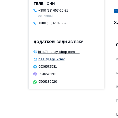
+380 (93) 657-25-81
основний
Х
+380 (50) 613-59-20
http://ibeauty-shop.com.ua
В
beauty.s@ukr.net
0936572581
К
0936572581
0506135920
В
П
М