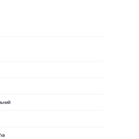
льний
/хв