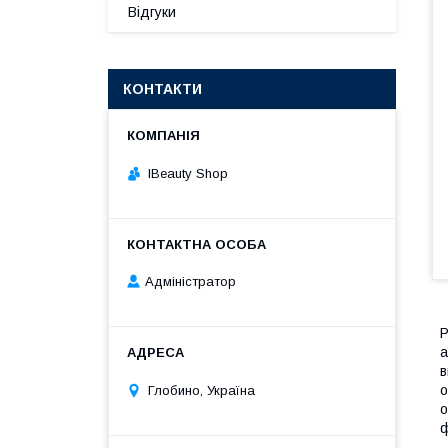
Відгуки
КОНТАКТИ
IBeauty Shop
Адміністратор
Р
а
в
о
Глобино, Україна
о
ф