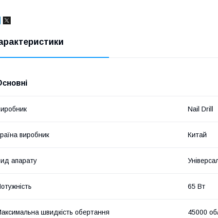
арактеристики
Основні
иробник
Nail Drill
раїна виробник
Китай
ид апарату
Універса
отужність
65 Вт
аксимальна швидкість обертання
45000 об