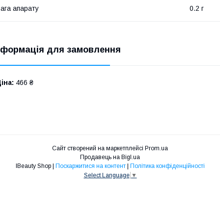
ага апарату
0.2 г
нформація для замовлення
іна:
466 ₴
Сайт створений на маркетплейсі
Prom.ua
Продавець на Bigl.ua
IBeauty Shop |
Поскаржитися на контент
|
Політика конфіденційності
Select Language
▼