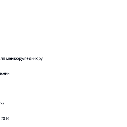
ля манікюру/педикюру
льний
/хв
20 В