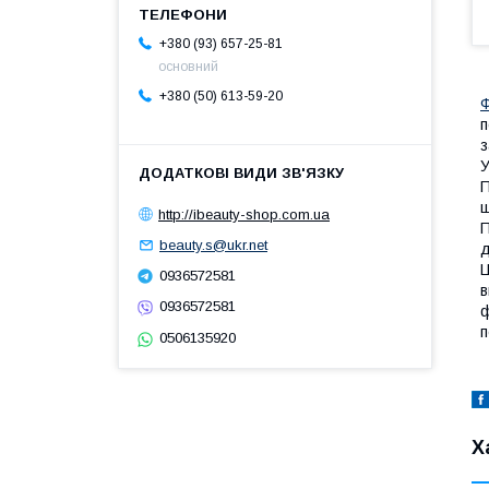
+380 (93) 657-25-81
основний
+380 (50) 613-59-20
п
з
У
П
ш
http://ibeauty-shop.com.ua
П
beauty.s@ukr.net
д
Ц
0936572581
в
0936572581
ф
п
0506135920
Х