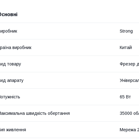
Основні
иробник
Strong
раїна виробник
Китай
ид товару
Фрезер д
ид апарату
Універса
отужність
65 Вт
аксимальна швидкість обертання
35000 об
ип живлення
Мережа 2