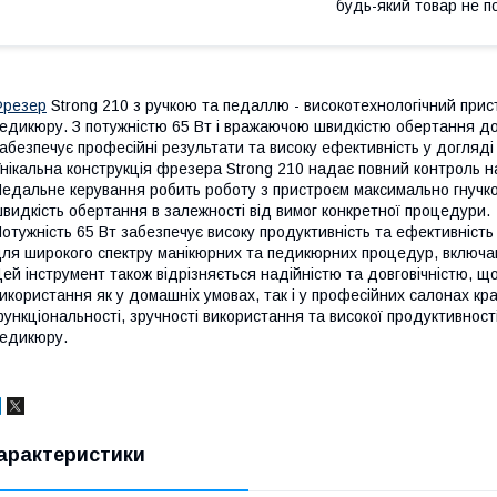
будь-який товар не п
Фрезер
Strong 210 з ручкою та педаллю - високотехнологічний прис
едикюру. З потужністю 65 Вт і вражаючою швидкістю обертання до
абезпечує професійні результати та високу ефективність у догляді 
нікальна конструкція фрезера Strong 210 надає повний контроль н
едальне керування робить роботу з пристроєм максимально гнучк
видкість обертання в залежності від вимог конкретної процедури.
отужність 65 Вт забезпечує високу продуктивність та ефективність 
ля широкого спектру манікюрних та педикюрних процедур, включа
ей інструмент також відрізняється надійністю та довговічністю, 
икористання як у домашніх умовах, так і у професійних салонах кр
ункціональності, зручності використання та високої продуктивност
едикюру.
арактеристики