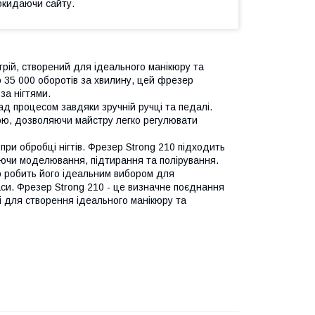
окидаючи сайту.
трій, створений для ідеального манікюру та
 35 000 оборотів за хвилину, цей фрезер
за нігтями.
ад процесом завдяки зручній ручці та педалі.
ою, дозволяючи майстру легко регулювати
при обробці нігтів. Фрезер Strong 210 підходить
ючи моделювання, підтирання та полірування.
що робить його ідеальним вибором для
аси. Фрезер Strong 210 - це визначне поєднання
і для створення ідеального манікюру та