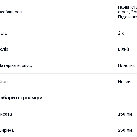
Наявніст
собливості
фрез, Зм
Підставк
ага
2 кг
олір
Білий
атеріал корпусу
Пластик
Стан
Новий
Габаритні розміри
исота
150 мм
Ширина
250 мм