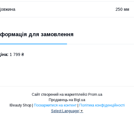
Довжина
250 мм
нформація для замовлення
іна:
1 799 ₴
Сайт створений на маркетплейсі
Prom.ua
Продавець на Bigl.ua
IBeauty Shop |
Поскаржитися на контент
|
Політика конфіденційності
Select Language
▼