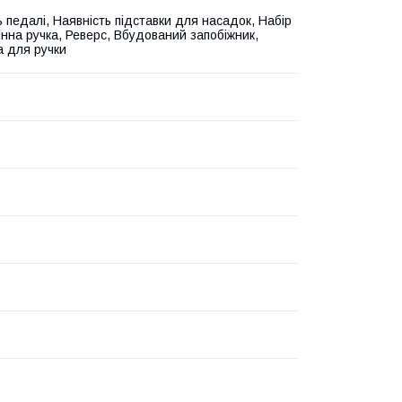
ь педалі, Наявність підставки для насадок, Набір
інна ручка, Реверс, Вбудований запобіжник,
а для ручки