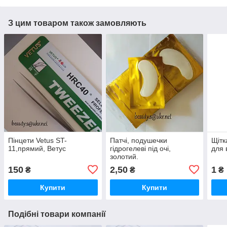
З цим товаром також замовляють
Пінцети Vetus ST-
Патчі, подушечки
Щітк
11,прямий, Ветус
гідрогелеві під очі,
для в
золотий.
150
2,50
1
₴
₴
₴
Купити
Купити
Подібні товари компанії