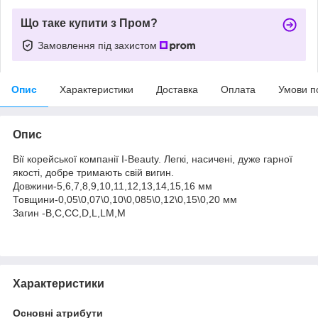
Що таке купити з Пром?
Замовлення під захистом
Опис
Характеристики
Доставка
Оплата
Умови п
Опис
Вії корейської компанії I-Beauty. Легкі, насичені, дуже гарної
якості, добре тримають свій вигин.
Довжини-5,6,7,8,9,10,11,12,13,14,15,16 мм
Товщини-0,05\0,07\0,10\0,085\0,12\0,15\0,20 мм
Загин -В,С,СС,D,L,LM,M
Характеристики
Основні атрибути