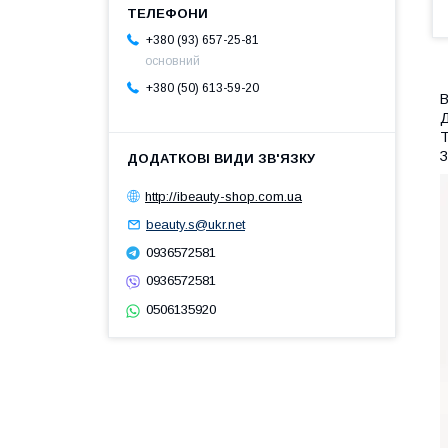
+380 (93) 657-25-81
основний
+380 (50) 613-59-20
В
Д
Т
З
http://ibeauty-shop.com.ua
beauty.s@ukr.net
0936572581
0936572581
0506135920