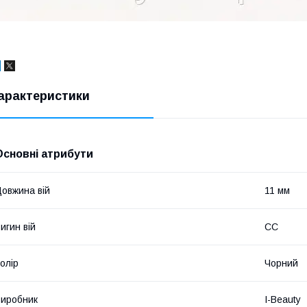
арактеристики
Основні атрибути
овжина вій
11 мм
игин вій
CC
олір
Чорний
иробник
I-Beauty