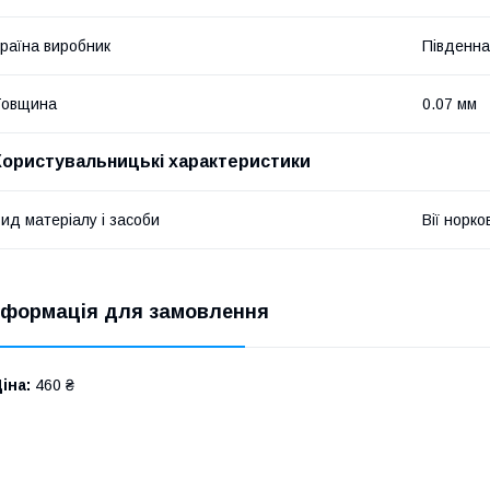
раїна виробник
Південна
Товщина
0.07 мм
Користувальницькі характеристики
ид матеріалу і засоби
Вії норков
нформація для замовлення
іна:
460 ₴