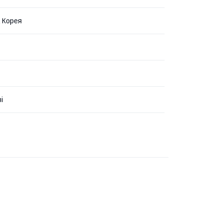
 Корея
і