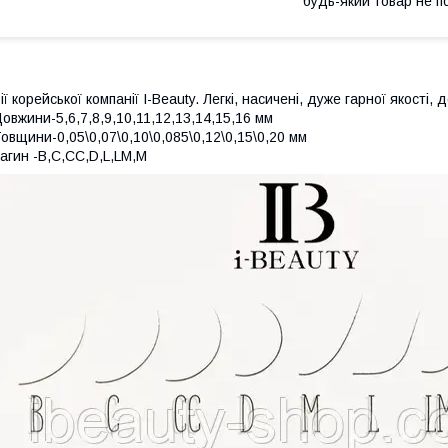
будь-який товар не п
ії корейської компанії I-Beauty. Легкі, насичені, дуже гарної якості,
овжини-5,6,7,8,9,10,11,12,13,14,15,16 мм
овщини-0,05\0,07\0,10\0,085\0,12\0,15\0,20 мм
агин -В,С,СС,D,L,LM,M