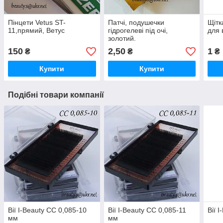
Пінцети Vetus ST-
Патчі, подушечки
Щітк
11,прямий, Ветус
гідрогелеві під очі,
для в
золотий.
150
2,50
1
₴
₴
₴
Купити
Купити
Подібні товари компанії
Вії I-Beauty СC 0,085-10
Вії I-Beauty СC 0,085-11
Вії 
мм
мм