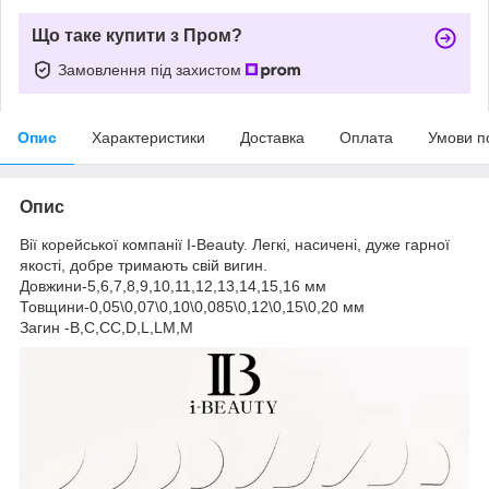
Що таке купити з Пром?
Замовлення під захистом
Опис
Характеристики
Доставка
Оплата
Умови п
Опис
Вії корейської компанії I-Beauty. Легкі, насичені, дуже гарної
якості, добре тримають свій вигин.
Довжини-5,6,7,8,9,10,11,12,13,14,15,16 мм
Товщини-0,05\0,07\0,10\0,085\0,12\0,15\0,20 мм
Загин -В,С,СС,D,L,LM,M