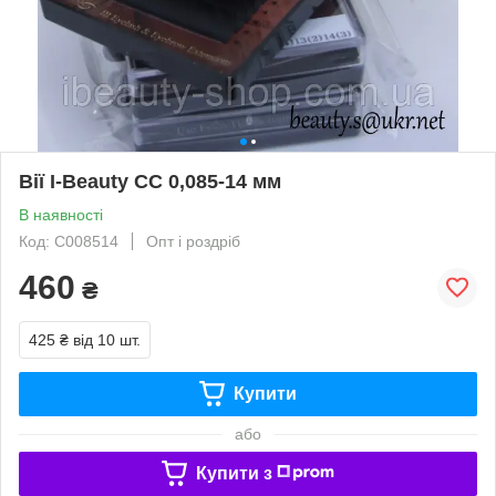
Вії I-Beauty СC 0,085-14 мм
В наявності
Код: C008514
Опт і роздріб
460
₴
425 ₴
від 10 шт.
Купити
або
Купити з