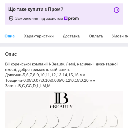
Що таке купити з Пром?
Замовлення під захистом
Опис
Характеристики
Доставка
Оплата
Умови п
Опис
Вії корейської компанії I-Beauty. Легкі, насичені, дуже гарної
якості, добре тримають свій вигин.
Довжини-5,6,7,8,9,10,11,12,13,14,15,16 мм
Товщини-0,05\0,07\0,10\0,085\0,12\0,15\0,20 мм
Загин -В,С,СС,D,L,LM,M