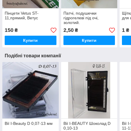
Пінцети Vetus ST-
Патчі, подушечки
Щітк
11,прямий, Ветус
гідрогелеві під очі,
для в
золотий.
150
2,50
1
₴
₴
₴
Купити
Купити
Подібні товари компанії
Вії I-Beauty D 0,07-13 мм
Вії I-BEAUTY Шоколад D
Вії 
0,10-13
11-1