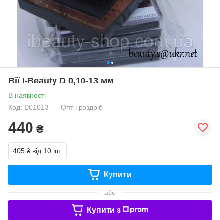
Вії I-Beauty D 0,10-13 мм
В наявності
Код: D01013
Опт і роздріб
440
₴
405 ₴
від 10 шт.
Купити
або
Купити з