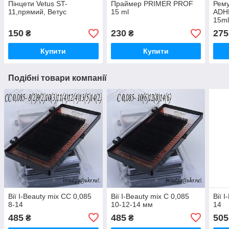
Пінцети Vetus ST-
Праймер PRIMER PROF
Рему
11,прямий, Ветус
15 ml
ADH
15m
150
230
275
₴
₴
Купити
Купити
Подібні товари компанії
Вії I-Beauty mix СС 0,085
Вії I-Beauty mix С 0,085
Вії 
8-14
10-12-14 мм
14
485
485
505
₴
₴