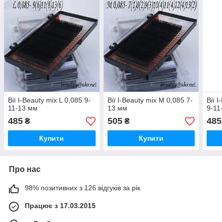
Вії I-Beauty mix L 0,085 9-
Вії I-Beauty mix M 0,085 7-
Вії 
11-13 мм
13 мм
9-11
485
505
485
₴
₴
Купити
Купити
Про нас
98% позитивних з 126 відгуків за рік
Працює з 17.03.2015