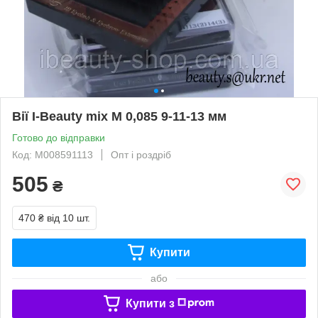
Вії I-Beauty mix M 0,085 9-11-13 мм
Готово до відправки
Код: M008591113
Опт і роздріб
505
₴
470 ₴
від 10 шт.
Купити
або
Купити з