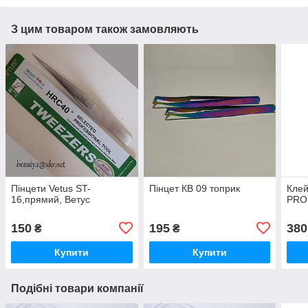
З цим товаром також замовляють
Пінцети Vetus ST-
Пінцет КВ 09 топрик
Клей
16,прямий, Ветус
PRO
150
195
380
₴
₴
Купити
Купити
Подібні товари компанії