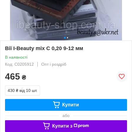
Вії I-Beauty mix C 0,20 9-12 мм
В наявності
Код: C0205912
Опт і роздріб
465
₴
430 ₴
від 10 шт.
Купити
або
Купити з