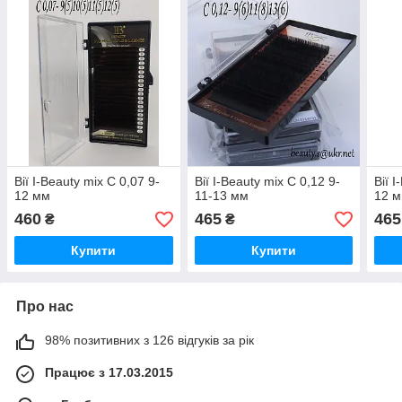
Вії I-Beauty mix C 0,07 9-
Вії I-Beauty mix C 0,12 9-
Вії 
12 мм
11-13 мм
12 
460
465
465
₴
₴
Купити
Купити
Про нас
98% позитивних з 126 відгуків за рік
Працює з 17.03.2015