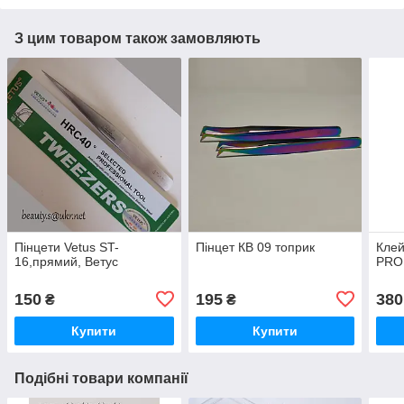
З цим товаром також замовляють
Пінцети Vetus ST-
Пінцет КВ 09 топрик
Клей
16,прямий, Ветус
PRO
150
195
380
₴
₴
Купити
Купити
Подібні товари компанії