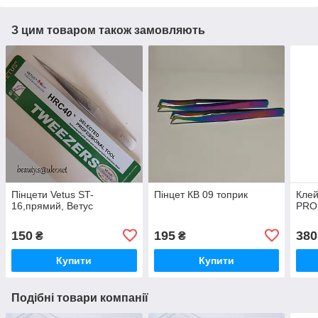
З цим товаром також замовляють
Пінцети Vetus ST-
Пінцет КВ 09 топрик
Клей
16,прямий, Ветус
PRO
150
195
380
₴
₴
Купити
Купити
Подібні товари компанії