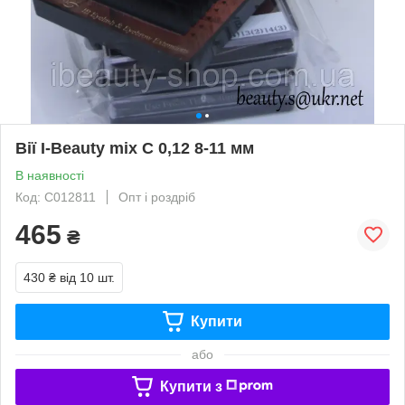
Вії I-Beauty mix С 0,12 8-11 мм
В наявності
Код: С012811
Опт і роздріб
465
₴
430 ₴
від 10 шт.
Купити
або
Купити з