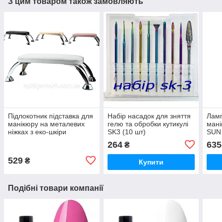
З цим товаром також замовляють
Підлокотник підставка для
Набір насадок для зняття
Лам
манікюру на металевих
гелю та обробки кутикулі
мані
ніжках з еко-шкіри
SK3 (10 шт)
SUN 
руки
264
635
₴
529
₴
Купити
Подібні товари компанії