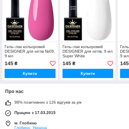
Гель–лак кольоровий
Гель–лак кольоровий
Гель
DESIGNER для нігтів №09,
DESIGNER для нігтів, 9 мл
DESI
9 мл
Super White
9 мл
145
145
145
₴
₴
Купити
Купити
Про нас
98% позитивних з 126 відгуків за рік
Працює з 17.03.2015
м. Глобино
Глобино, Україна