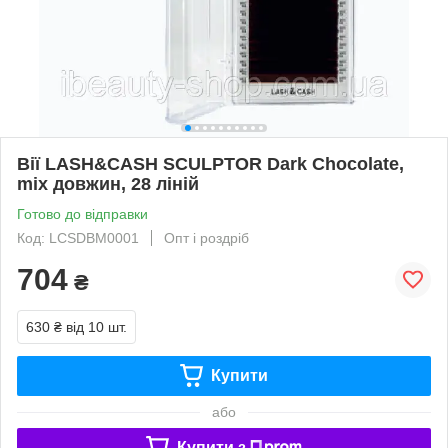
Вії LASH&CASH SCULPTOR Dark Chocolate,
mix довжин, 28 ліній
Готово до відправки
Код: LCSDBM0001
Опт і роздріб
704
₴
630 ₴
від 10 шт.
Купити
або
Купити з