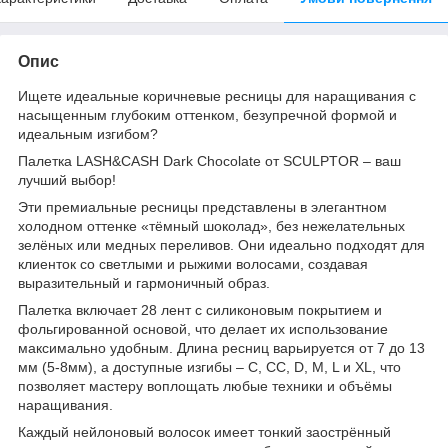
Опис
Ищете идеальные коричневые ресницы для наращивания с
насыщенным глубоким оттенком, безупречной формой и
идеальным изгибом?
Палетка LASH&CASH Dark Chocolate от SCULPTOR – ваш
лучший выбор!
Эти премиальные ресницы представлены в элегантном
холодном оттенке «тёмный шоколад», без нежелательных
зелёных или медных переливов. Они идеально подходят для
клиенток со светлыми и рыжими волосами, создавая
выразительный и гармоничный образ.
Палетка включает 28 лент с силиконовым покрытием и
фольгированной основой, что делает их использование
максимально удобным. Длина ресниц варьируется от 7 до 13
мм (5-8мм), а доступные изгибы – C, CC, D, M, L и XL, что
позволяет мастеру воплощать любые техники и объёмы
наращивания.
Каждый нейлоновый волосок имеет тонкий заострённый