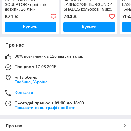
SCULPTOR чорні, mix
LASH&CASH BURGUNDY
LAS
довжин, 28 ліній
SHADES кольорові, микс,
TANZ
28 ліній
микс
671
704
704
₴
₴
Купити
Купити
Про нас
98% позитивних з 126 відгуків за рік
Працює з 17.03.2015
м. Глобино
Глобино, Україна
Контакти
Сьогодні працює з 09:00 до 18:00
Показати весь графік роботи
Про нас