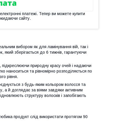
 електронні платежі. Тепер ви можете купити
окидаючи сайту.
еальним вибором як для ламінування вій, так і
, який зберігається до 6 тижнів, гарантуючи
 підкреслюючи природну красу очей і надаючи
гко наноситься та рівномірно розподіляється по
ого рівня.
оєднується з будь-яким кольором волосся та
у, а й доглядає за віями завдяки активним
відновлюють структуру волосків і запобігають
тюбика продукт слід використати протягом 90