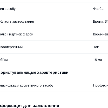
ип засобу
Фарба
бласть застосування
Брови, Ві
олір і відтінок фарби
Коричне
іпоалергенний
Так
б`єм
15 мл
Користувальницькі характеристики
ласифікація косметичного засобу
Професі
нформація для замовлення