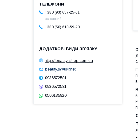
+380 (93) 657-25-81
основний
+380 (50) 613-59-20
Ф
д
http://ibeauty-shop.com.ua
с
beauty.s@ukr.net
П
п
0936572581
в
0936572581
В
в
0506135920
к
п
О
Т
д