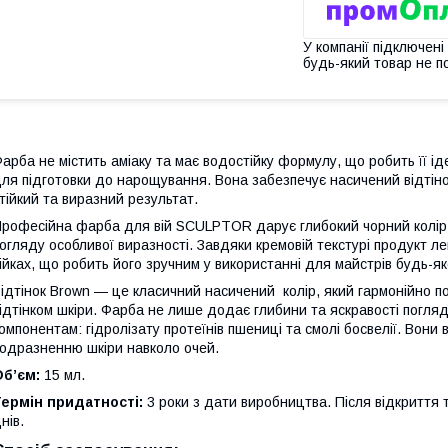
У компанії підключені
будь-який товар не п
арба не містить аміаку та має водостійку формулу, що робить її ід
ля підготовки до нарощування. Вона забезпечує насичений відтінок
тійкий та виразний результат.
рофесійна фарба для вій SCULPTOR дарує глибокий чорний колір,
огляду особливої виразності. Завдяки кремовій текстурі продукт ле
ійках, що робить його зручним у використанні для майстрів будь-як
ідтінок Brown — це класичний насичений колір, який гармонійно п
ідтінком шкіри. Фарба не лише додає глибини та яскравості погляд
омпонентам: гідролізату протеїнів пшениці та смолі босвелії. Вони 
одразненню шкіри навколо очей.
б’єм:
15 мл.
ермін придатності:
3 роки з дати виробництва. Після відкриття 
нів.