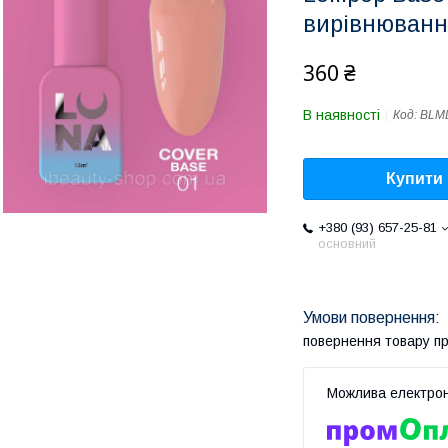
вирівнювання
360 ₴
В наявності
Код:
BLM
Купити
+380 (93) 657-25-81
основний
повернення товару п