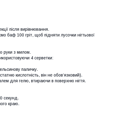
кції після вирівнювання.
мо баф 100 гріт, щоб підняти лусочки нігтьової
мо руки з милом.
використовуючи 4 серветки:
пельсинову паличку.
татню кислотність, він не обов’язковий).
лем для гелю, втираючи в поверхню нігтя.
90 секунд.
ного краю.