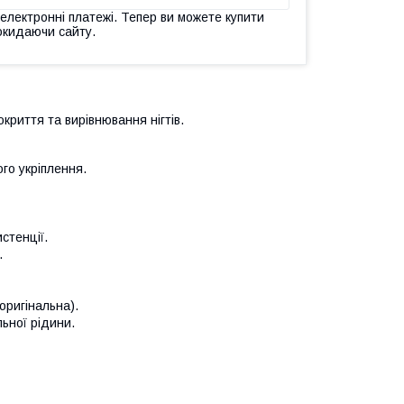
 електронні платежі. Тепер ви можете купити
окидаючи сайту.
риття та вирівнювання нігтів.
ого укріплення.
ь.
истенції.
я.
(оригінальна).
льної рідини.