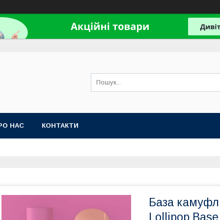
РО НАС
КОНТАКТИ
База камуфл
Lollipop Bas