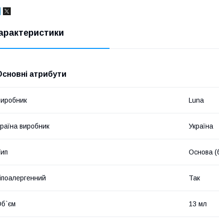
арактеристики
Основні атрибути
иробник
Luna
раїна виробник
Україна
ип
Основа (
іпоалергенний
Так
б`єм
13 мл