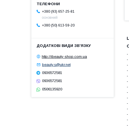
+380 (93) 657-25-81
основний
+380 (50) 613-59-20
-
http://ibeauty-shop.com.ua
-
-
beauty.s@ukr.net
-
0936572581
-
0936572581
-
-
0506135920
-
-
-
-
-
-
-