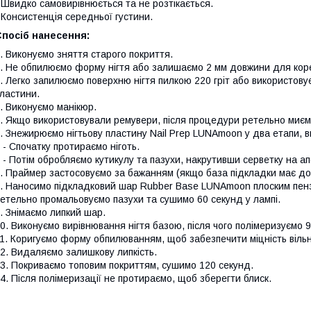
 Швидко самовирівнюється та не розтікається.
 Консистенція середньої густини.
Спосіб нанесення:
. Виконуємо зняття старого покриття.
. Не обпилюємо форму нігтя або залишаємо 2 мм довжини для коре
. Легко запилюємо поверхню нігтя пилкою 220 гріт або використовує
пластини.
. Виконуємо манікюр.
. Якщо використовували ремувери, після процедури ретельно миє
. Знежирюємо нігтьову пластину Nail Prep LUNAmoon у два етапи, 
 Спочатку протираємо ніготь.
 Потім обробляємо кутикулу та пазухи, накрутивши серветку на а
. Праймер застосовуємо за бажанням (якщо база підкладки має дос
. Наносимо підкладковий шар Rubber Base LUNAmoon плоским пенз
етельно промальовуємо пазухи та сушимо 60 секунд у лампі.
. Знімаємо липкий шар.
0. Виконуємо вирівнювання нігтя базою, після чого полімеризуємо 
1. Коригуємо форму обпилюванням, щоб забезпечити міцність віль
2. Видаляємо залишкову липкість.
3. Покриваємо топовим покриттям, сушимо 120 секунд.
4. Після полімеризації не протираємо, щоб зберегти блиск.