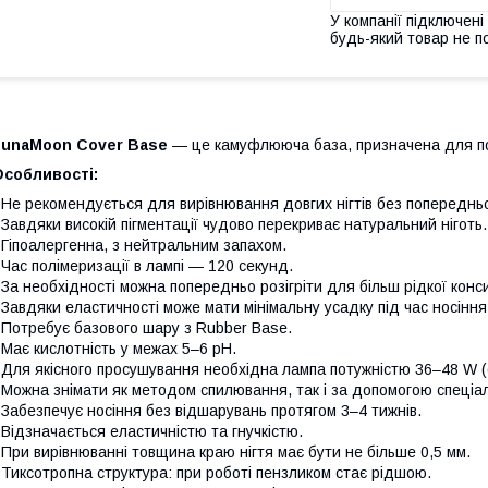
У компанії підключені
будь-який товар не п
LunaMoon Cover Base
— це камуфлююча база, призначена для пок
Особливості:
 Не рекомендується для вирівнювання довгих нігтів без попереднь
 Завдяки високій пігментації чудово перекриває натуральний нігот
 Гіпоалергенна, з нейтральним запахом.
 Час полімеризації в лампі — 120 секунд.
 За необхідності можна попередньо розігріти для більш рідкої конс
 Завдяки еластичності може мати мінімальну усадку під час носінн
 Потребує базового шару з Rubber Base.
 Має кислотність у межах 5–6 pH.
 Для якісного просушування необхідна лампа потужністю 36–48 W 
 Можна знімати як методом спилювання, так і за допомогою спеціа
 Забезпечує носіння без відшарувань протягом 3–4 тижнів.
 Відзначається еластичністю та гнучкістю.
 При вирівнюванні товщина краю нігтя має бути не більше 0,5 мм.
 Тиксотропна структура: при роботі пензликом стає рідшою.