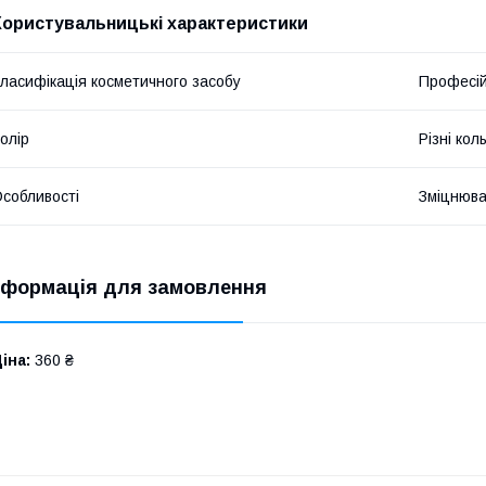
Користувальницькі характеристики
ласифікація косметичного засобу
Професі
олір
Різні кол
собливості
Зміцнюв
нформація для замовлення
іна:
360 ₴