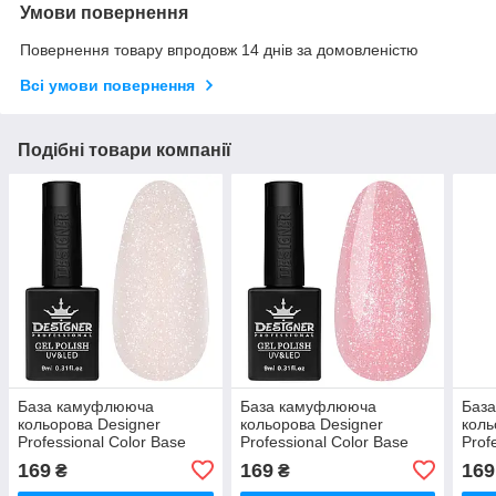
Умови повернення
Повернення товару впродовж 14 днів за домовленістю
Всі умови повернення
Подібні товари компанії
База камуфлююча
База камуфлююча
Баз
кольорова Designer
кольорова Designer
коль
Professional Color Base
Professional Color Base
Prof
№122 з шимером, 9 мл
№005 з шимером, 9 мл
№00
169
169
169
₴
₴