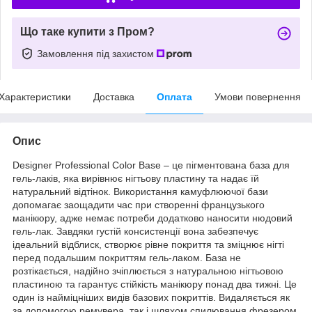
Що таке купити з Пром?
Замовлення під захистом
Характеристики
Доставка
Оплата
Умови повернення
Опис
Designer Professional Color Base – це пігментована база для
гель-лаків, яка вирівнює нігтьову пластину та надає їй
натуральний відтінок. Використання камуфлюючої бази
допомагає заощадити час при створенні французького
манікюру, адже немає потреби додатково наносити нюдовий
гель-лак. Завдяки густій консистенції вона забезпечує
ідеальний відблиск, створює рівне покриття та зміцнює нігті
перед подальшим покриттям гель-лаком. База не
розтікається, надійно зчіплюється з натуральною нігтьовою
пластиною та гарантує стійкість манікюру понад два тижні. Це
один із найміцніших видів базових покриттів. Видаляється як
за допомогою ремувера, так і шляхом спилювання фрезером.