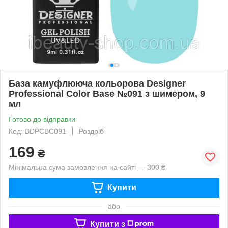
База камуфлююча кольорова Designer
Professional Color Base №091 з шимером, 9
мл
Готово до відправки
Код: BDPCBС091
Роздріб
169
₴
Мінімальна сума замовлення на сайті — 300 ₴
Купити
або
Купити з