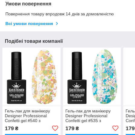
Умови повернення
Повернення товару впродовж 14 днів за домовленістю
Всі умови повернення
Подібні товари компанії
Гель-лак для манікюру
Гель-лак для манікюру
Гель
Designer Professional
Designer Professional
Desi
Confetti gel #540 з
Confetti gel #535 з
Conf
конфетті різного розміру, 9
конфетті різного розміру, 9
різн
179
179
179
₴
₴
мл
мл