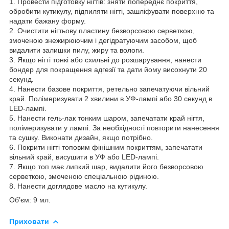
1. Провести підготовку нігтів: зняти попереднє покриття,
обробити кутикулу, підпиляти нігті, зашліфувати поверхню та
надати бажану форму.
2. Очистити нігтьову пластину безворсовою серветкою,
змоченою знежирюючим і дегідратуючим засобом, щоб
видалити залишки пилу, жиру та вологи.
3. Якщо нігті тонкі або схильні до розшарування, нанести
бондер для покращення адгезії та дати йому висохнути 20
секунд.
4. Нанести базове покриття, ретельно запечатуючи вільний
край. Полімеризувати 2 хвилини в УФ-лампі або 30 секунд в
LED-лампі.
5. Нанести гель-лак тонким шаром, запечатати край нігтя,
полімеризувати у лампі. За необхідності повторити нанесення
та сушку. Виконати дизайн, якщо потрібно.
6. Покрити нігті топовим фінішним покриттям, запечатати
вільний край, висушити в УФ або LED-лампі.
7. Якщо топ має липкий шар, видалити його безворсовою
серветкою, змоченою спеціальною рідиною.
8. Нанести доглядове масло на кутикулу.
Об’єм: 9 мл.
Приховати