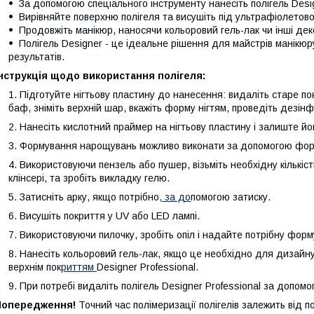
За допомогою спеціального інструменту нанесіть полігель Des
Вирівняйте поверхню полігеля та висушіть під ультрафіолетов
Продовжіть манікюр, наносячи кольоровий гель-лак чи інші де
Полігель Designer - це ідеальне рішення для майстрів манікюр
результатів.
нструкція щодо використання полігеля:
Підготуйте нігтьову пластину до нанесення: видаліть старе по
баф, зніміть верхній шар, вкажіть форму нігтям, проведіть дезін
Нанесіть кислотний праймер на нігтьову пластину і залиште йо
Формування нарощувань можливо виконати за допомогою форм
Використовуючи пензель або пушер, візьміть необхідну кількість
клінсері, та зробіть викладку гелю.
Затисніть арку, якщо потрібно
, за до
помогою затиску.
Висушіть покриття у UV або LED лампі.
Використовуючи пилочку, зробіть опіл і надайте потрібну форм
Нанесіть кольоровий гель-лак, якщо це необхідно для дизайну,
верхнім пок
риттям
Designer Professional.
При потребі видаліть полігель Designer Professional за допом
Попередження!
Точний час полімеризації полігелів залежить від п