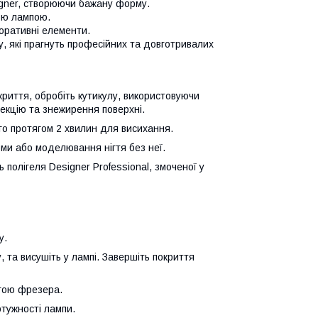
igner, створюючи бажану форму.
ою лампою.
коративні елементи.
у, які прагнуть професійних та довготривалих
криття, обробіть кутикулу, використовуючи
фекцію та знежирення поверхні.
го протягом 2 хвилин для висихання.
и або моделювання нігтя без неї.
 полігеля Designer Professional, змоченої у
у.
 та висушіть у лампі. Завершіть покриття
огою фрезера.
отужності лампи.