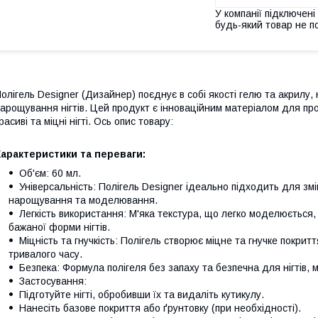
У компанії підключені
будь-який товар не п
олігель Designer (Дизайнер) поєднує в собі якості гелю та акрилу
арощування нігтів. Цей продукт є інноваційним матеріалом для п
расиві та міцні нігті. Ось опис товару:
арактеристики та переваги:
Об'єм: 60 мл.
Універсальність: Полігель Designer ідеально підходить для змі
нарощування та моделювання.
Легкість використання: М'яка текстура, що легко моделюється
бажаної форми нігтів.
Міцність та гнучкість: Полігель створює міцне та гнучке покритт
тривалого часу.
Безпека: Формула полігеля без запаху та безпечна для нігтів, м
Застосування:
Підготуйте нігті, обробивши їх та видаліть кутикулу.
Нанесіть базове покриття або ґрунтовку (при необхідності).