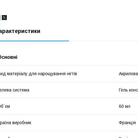
арактеристики
Основні
ид матеріалу для нарощування нігтів
Акрилова
елева система
Гель кон
б`єм
60 мл
раїна виробник
Франція