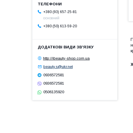
+380 (93) 657-25-81
основний
+380 (50) 613-59-20
П
н
к
http://ibeauty-shop.com.ua
Х
beauty.s@ukr.net
0936572581
0936572581
0506135920