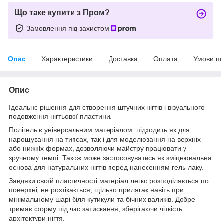
Що таке купити з Пром?
Замовлення під захистом
Опис
Характеристики
Доставка
Оплата
Умови п
Опис
Ідеальне рішення для створення штучних нігтів і візуального
подовження нігтьової пластини.
Полігель є універсальним матеріалом: підходить як для
нарощування на типсах, так і для моделювання на верхніх
або нижніх формах, дозволяючи майстру працювати у
зручному темпі. Також може застосовуватись як зміцнювальна
основа для натуральних нігтів перед нанесенням гель-лаку.
Завдяки своїй пластичності матеріал легко розподіляється по
поверхні, не розтікається, щільно прилягає навіть при
мінімальному шарі біля кутикули та бічних валиків. Добре
тримає форму під час затискання, зберігаючи чіткість
архітектури нігтя.