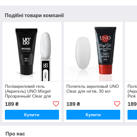
Подібні товари компанії
Поліакриловий гель
Полигель акриловый UNO
Полі
(Акригель) UNO Mixgel
Clear для нігтів, 30 мл
(Акр
Прозрачный/ Clear для
Pink
зміцнення та
наро
189
189
189
₴
₴
нарощування нігтів, 30 мл
Купити
Купити
Про нас