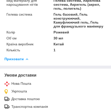
Вид матеріалу для
Гелева система, Акрилова
нарощування нігтів
система, Акригель (акрил,
гель, полигель)
Гелева система
Гель базовий, Гель
конструюючий,
Камуфлюючий гель, Гель
для французького манікюру
Колір
Рожевий
Об`єм
30 мл
Країна виробник
Китай
Кількість
1
Приховати
Умови доставки
Нова Пошта
Укрпошта
Доставка поштою
Транспортна компанія