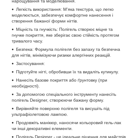
нарощування та моделювання.
Легкість використання: М'яка текстура, що легко
моделюється, забезпечує комфортне нанесення і
створення бажаної форми нігтів.
Міцність та гнучкість: Полігель створює міцне та
гнучке покриття, яке зберігає свою стійкість протягом
тривалого часу.
Безпека: Формула полігеля без запаху та безпечна
для нігтів, мінімізуючи ризики алергічних реакцій.
Застосування:
Підготуйте нігті, обробивши їх та видаліть кутикулу.
Нанесіть базове покриття або ґрунтовку (при
необхідності).
За допомогою спеціального інструменту нанесіть
полігель Designer, створюючи бажану форму.
Вирівняйте поверхню полігеля та висушіть під
ультрафіолетовою лампою.
Продовжіть манікюр, наносячи кольоровий гель-лак
чи інші декоративні елементи.
Полігель Designer - це ідеальне рішення для майстрів