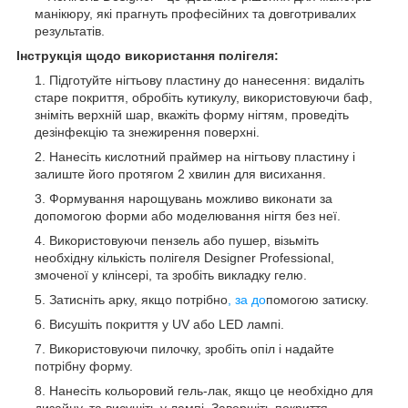
манікюру, які прагнуть професійних та довготривалих
результатів.
Інструкція щодо використання полігеля:
Підготуйте нігтьову пластину до нанесення: видаліть
старе покриття, обробіть кутикулу, використовуючи баф,
зніміть верхній шар, вкажіть форму нігтям, проведіть
дезінфекцію та знежирення поверхні.
Нанесіть кислотний праймер на нігтьову пластину і
залиште його протягом 2 хвилин для висихання.
Формування нарощувань можливо виконати за
допомогою форми або моделювання нігтя без неї.
Використовуючи пензель або пушер, візьміть
необхідну кількість полігеля Designer Professional,
змоченої у клінсері, та зробіть викладку гелю.
Затисніть арку, якщо потрібно
, за до
помогою затиску.
Висушіть покриття у UV або LED лампі.
Використовуючи пилочку, зробіть опіл і надайте
потрібну форму.
Нанесіть кольоровий гель-лак, якщо це необхідно для
дизайну, та висушіть у лампі. Завершіть покриття