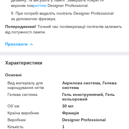
верхнім пок
риттям
Designer Professional.
При потребі видаліть полігель Designer Professional
за допомогою фрезера.
Попередження!
Точний час полімеризації полігелів залежить
від потужності лампи.
Приховати
Характеристики
Основні
Вид матеріалу для
Акрилова система, Гелева
нарощування нігтів
система
Гелева система
Гель конструюючий, Гель
кольоровий
Об`єм
30 мл
Країна виробник
Франція
Виробник
Designer Professional
Кількість
1