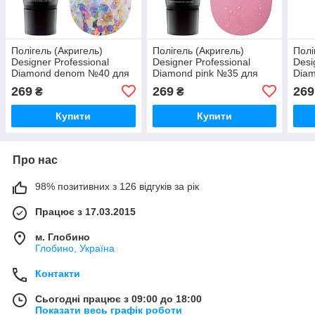
Полігель (Акригель)
Полігель (Акригель)
Полі
Designer Professional
Designer Professional
Desi
Diamond denom №40 для
Diamond pink №35 для
Diam
зміцнення та
зміцнення та
зміц
269
269
269
₴
₴
нарощування нігтів, 30 мл
нарощування нігтів, 30 мл
наро
Купити
Купити
Про нас
98% позитивних з 126 відгуків за рік
Працює з 17.03.2015
м. Глобино
Глобино, Україна
Контакти
Сьогодні працює з 09:00 до 18:00
Показати весь графік роботи