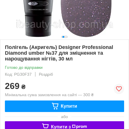
Полігель (Акригель) Designer Professional
Diamond umber №37 для зміцнення та
нарощування нігтів, 30 мл
Готово до відправки
Код: PG30F37
Роздріб
269
₴
Мінімальна сума замовлення на сайті — 300 ₴
Купити
або
Купити з