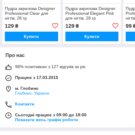
Пудра акрилова Designer
Пудра акрилова Designer
Пудр
Professional Clear для
Professional Elegant Pink
Prof
нігтів, 28 гр
для нігтів, 28 гр
нігті
129
129
99
₴
₴
Купити
Купити
Про нас
98% позитивних з 127 відгуків за рік
Працює з 17.03.2015
м. Глобино
Глобино, Україна
Контакти
Сьогодні працює з 09:00 до 18:00
Показати весь графік роботи