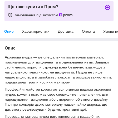
Що таке купити з Пром?
Замовлення під захистом
Опис
Характеристики
Доставка
Оплата
Умови п
Опис
Акрилова пудра — це спеціальний полімерний матеріал,
призначений для зміцнення та моделювання нігтів. Завдяки
своїй легкій, пористій структурі вона безпечно взаємодіє з
натуральною пластиною, не шкодячи їй. Пудра не лише
надає міцність, а й запобігає ламкості та розшаруванню нігтів,
подовжуючи термін носіння манікюру.
Професійні майстри користуються різними видами акрилової
пудри, кожен з яких має своє специфічне призначення: для
нарощування, зміцнення або створення об'ємного дизайну.
Палітра кольорів цього матеріалу надзвичайно широка, що
дає змогу реалізовувати будь-які креативні ідеї.
Прозора та матова пудра виготовляється з наддрібних