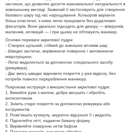
частинок, що дозволяє досягти максимальної натуральності в
зовнішньому вигляді. Зазвичай її застосовують для створення
базового шару під час нарощування. Кольорові варіанти
більш еластичні, з ними легко працювати без додаткових
фіксаторів. Вони ідеально підходять для декору — візерунків,
малюнків, аплікацій — і при цьому не обтяжують манікюр.
Основні переваги акрилової пудри:
- Створює щільний, стійкий до зовнішніх впливів шар;
- Швидко застигає, вирівнюючи поверхню і заповнюючи
мікротріщини;
- Легко видаляється за допомогою спеціального засобу
(ремувера);
- Дає змогу швидко відновити покриття у разі відколу, без
потреби повного перероблення манікюру.
Покрокова інструкція з використання акрилової пудри:
1. Вимийте руки з милом, добре висушіть і обробіть
антисептиком.
2. Зніміть старе покриття за допомогою ремувера або
інструментів.
3. Розм’якшіть кутикулу, акуратно відсуньте її і видаліть.
4. Підпиляйте нігті, надаючи бажану форму.
5. Вирівняйте поверхню нігтів бафом.
6. Повністю видаліть пил після обробки.