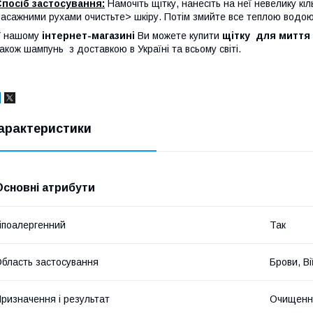
посіб застосування:
Намочіть щітку, нанесіть на неї невелику кі
асажними рухами очистьте> шкіру. Потім змийте все теплою водою
 нашому
інтернет-магазині
Ви можете купити
щітку для миття 
акож шампунь
з доставкою в Україні та всьому світі.
арактеристики
Основні атрибути
іпоалергенний
Так
бласть застосування
Брови, Ві
ризначення і результат
Очищенн