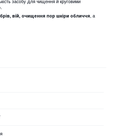
лькість засобу для чищення й круговими
.
брів, вій, очищення пор шкіри обличчя
, а
ї
я