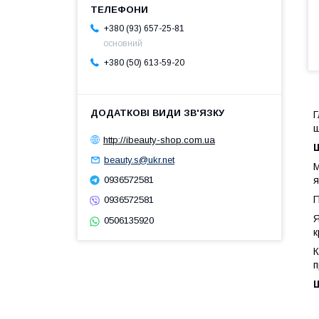
+380 (93) 657-25-81
основний
+380 (50) 613-59-20
Г
http://ibeauty-shop.com.ua
beauty.s@ukr.net
М
я
0936572581
П
0936572581
Я
0506135920
к
п