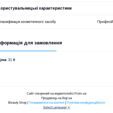
Користувальницькі характеристики
ласифікація косметичного засобу
Професі
нформація для замовлення
іна:
31 ₴
Сайт створений на маркетплейсі
Prom.ua
Продавець на Bigl.ua
IBeauty Shop |
Поскаржитися на контент
|
Політика конфіденційності
Select Language
▼