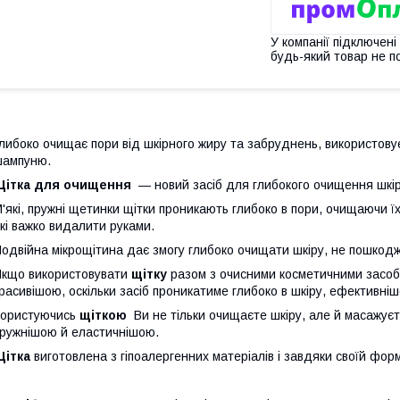
У компанії підключені
будь-який товар не п
либоко очищає пори від шкірного жиру та забруднень, використову
шампуню.
Щітка для очищення
— новий засіб для глибокого очищення шкіри,
'які, пружні щетинки щітки проникають глибоко в пори, очищаючи ї
кі важко видалити руками.
одвійна мікрощітина дає змогу глибоко очищати шкіру, не пошкод
кщо використовувати
щітку
разом з очисними косметичними засоба
расивішою, оскільки засіб проникатиме глибоко в шкіру, ефективніш
Користуючись
щіткою
Ви не тільки очищаєте шкіру, але й масажуєте
ружнішою й еластичнішою.
Щітка
виготовлена з гіпоалергенних матеріалів і завдяки своїй форм