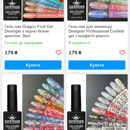
Гель-лак Dragon Fruit Gel
Гель-лак для манікюру
Desinger з чорно-білою
Designer Professional Confetti
крихтою, 9мл
gel з конфетті різного
розміру, 9 мл
Готово до відправки
В наявності
179
179
₴
₴
Купити
Купити