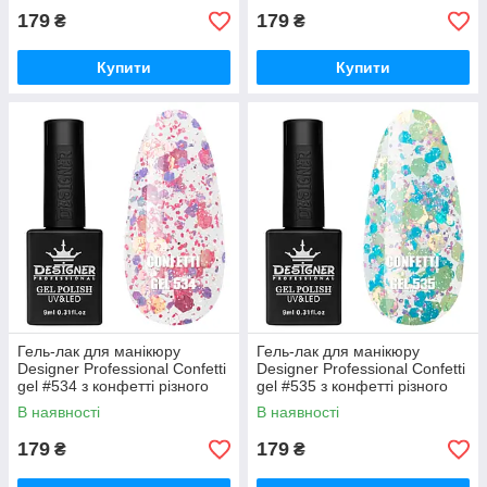
179
179
₴
₴
Купити
Купити
Гель-лак для манікюру
Гель-лак для манікюру
Designer Professional Confetti
Designer Professional Confetti
gel #534 з конфетті різного
gel #535 з конфетті різного
розміру, 9 мл
розміру, 9 мл
В наявності
В наявності
179
179
₴
₴