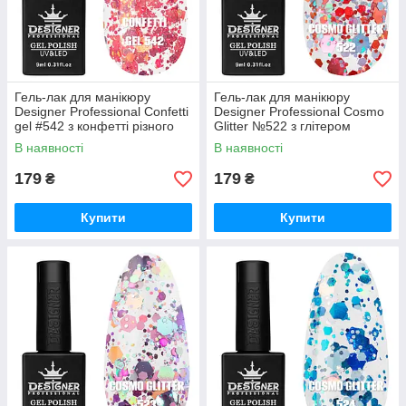
Гель-лак для манікюру
Гель-лак для манікюру
Designer Professional Confetti
Designer Professional Cosmo
gel #542 з конфетті різного
Glitter №522 з глітером
розміру, 9 мл
різного розміру, 9 мл
В наявності
В наявності
179
179
₴
₴
Купити
Купити