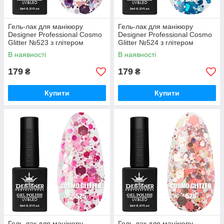
Гель-лак для манікюру
Гель-лак для манікюру
Designer Professional Cosmo
Designer Professional Cosmo
Glitter №523 з глітером
Glitter №524 з глітером
різного розміру, 9 мл
різного розміру, 9 мл
В наявності
В наявності
179
179
₴
₴
Купити
Купити
Гель-лак для манікюру
Гель-лак для манікюру