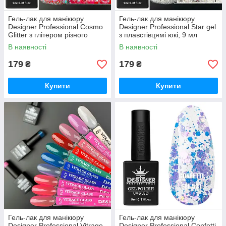
Гель-лак для манікюру
Гель-лак для манікюру
Designer Professional Cosmo
Designer Professional Star gel
Glitter з глітером різного
з плавстівцямі юкі, 9 мл
розміру, 9 мл
В наявності
В наявності
179
179
₴
₴
Купити
Купити
Гель-лак для манікюру
Гель-лак для манікюру
Designer Professional Vitrage
Designer Professional Confetti